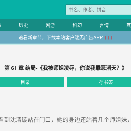
市
历史
网游
科幻
言情
其
追看新章节，下载本站客户端无广告APP
↓↓↓
第 61 章 结局-《我被师姐凌辱，你说我罪恶滔天？》
目录
存书签
到沈清璇站在门口，她的身边还站着几个师姐妹，