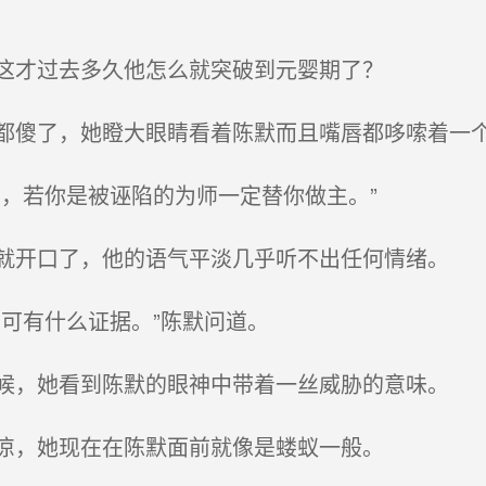
这才过去多久他怎么就突破到元婴期了？
傻了，她瞪大眼睛看着陈默而且嘴唇都哆嗦着一
，若你是被诬陷的为师一定替你做主。”
开口了，他的语气平淡几乎听不出任何情绪。
可有什么证据。”陈默问道。
，她看到陈默的眼神中带着一丝威胁的意味。
凉，她现在在陈默面前就像是蝼蚁一般。