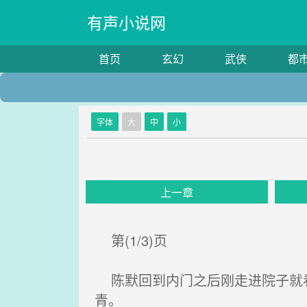
有声小说网
首页
玄幻
武侠
都
字体
大
中
小
上一章
第(1/3)页
陈默回到内门之后刚走进院子就看
青。