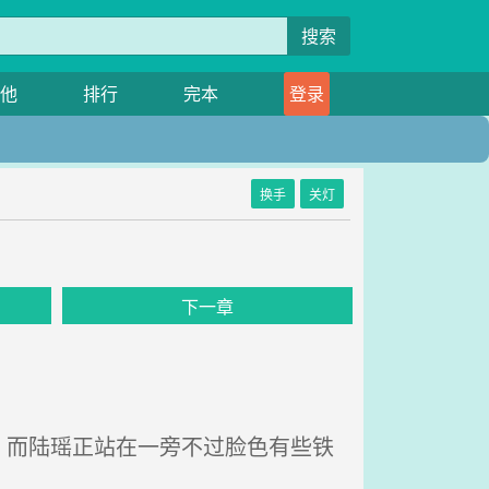
搜索
他
排行
完本
登录
换手
关灯
下一章
而陆瑶正站在一旁不过脸色有些铁