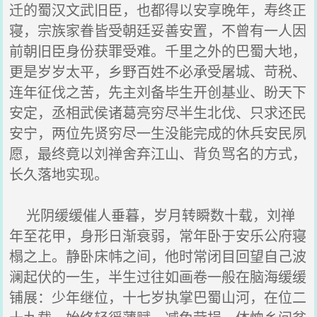
迁的蜀汉文武旧臣，也都得以安享晚年，寿终正
寝，宗族家眷皆受朝廷妥善安置，不曾有一人因
前朝旧臣身份获罪受难。千里之外的巴蜀大地，
更是岁岁太平，乡野百姓不必承受屠城、苛税、
连年征伐之苦，先主刘备毕生开创基业、盼天下
安定，丞相武侯诸葛亮穷尽半生北伐、只求还民
安宁，两位先贤穷尽一生没能完成的休兵安民夙
愿，最终竟以刘禅舍弃江山、背负骂名的方式，
长久落地实现。
光阴缓缓催人垂暮，岁月转瞬数十载，刘禅
年至花甲，身形日渐衰弱，常年卧于安乐公府寝
榻之上。静卧床帏之间，他时常闭目回望自己波
澜起伏的一生，半生过往如画卷一般在脑海缓缓
铺展：少年继位，十七岁执掌巴蜀山河，在位二