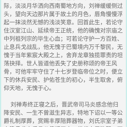
际，淡淡月华洒向西南蜀地方向，刘禅缓缓侧过
头，望向天边那片属于故土的月色，唇角慢慢浮
起一抹淡然无憾的浅淡笑意。回首此生，若论守
住汉室江山、延续帝王正统，他的确愧对宗庙之
中列祖列宗的毕生心血；可若论守护一方百姓、
止息兵戈战乱，他无愧于巴蜀境内万千黎民，无
愧于当年紫宸大殿之上，舍弃龙章独揽罪责的坦
荡抉择。世人皆道他丢失了史册称颂的帝王风
骨，可他牢牢守住了十七岁登临帝位之时，便立
下的休兵安民、护佑苍生的初心，半生取舍，俯
仰天地，无愧于心。
刘禅寿终正寝之后，晋武帝司马炎感念他归
降安民、一生不曾滋生异志，特地下诏以一等公
爵礼制厚葬，赏赐丰厚陪葬器物，刘氏宗室子弟