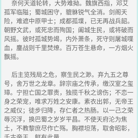
奈何天道轮转，大势难拗。魏旗西指，邓艾
孤军临隘；蜀城困守，貔貅锐气全消。剑阁天
险，难遮中原甲士；成都孤堞，已无再战兵韶。
朝野文武，或死忠而殉国；阖城生民，或将破而
风摇。彼时孤城势竭，内外萧条，死守则屠城喋
血，鏖战则千里焚燎。百万苍生悬命，一方烟火
飘摇。
后主览残局之危，察生民之渺。弃九五之尊
号，舍万世之龙章。辞宗庙之传承，缴汉室之玺
璋。宁担亡国之罪责，独揽千秋之谤伤；不恋一
身之荣宠，唯求万姓之安康。素衣出郭，无帝王
之威仪；徒步归降，存仁者之热肠。以一己之荣
辱沉浮，换巴蜀之岁岁平昌。不使天府沦为焦
土，不教黎庶尽作亡殇。胸襟坦荡，取舍昭彰，
千古帝王，鲜有此量。