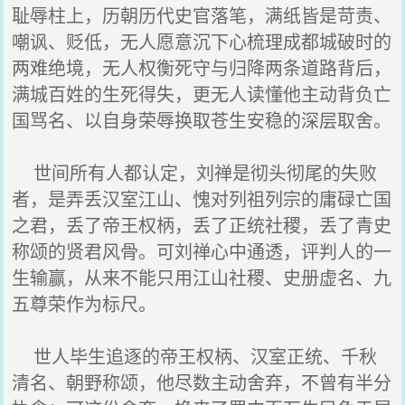
耻辱柱上，历朝历代史官落笔，满纸皆是苛责、
嘲讽、贬低，无人愿意沉下心梳理成都城破时的
两难绝境，无人权衡死守与归降两条道路背后，
满城百姓的生死得失，更无人读懂他主动背负亡
国骂名、以自身荣辱换取苍生安稳的深层取舍。
世间所有人都认定，刘禅是彻头彻尾的失败
者，是弄丢汉室江山、愧对列祖列宗的庸碌亡国
之君，丢了帝王权柄，丢了正统社稷，丢了青史
称颂的贤君风骨。可刘禅心中通透，评判人的一
生输赢，从来不能只用江山社稷、史册虚名、九
五尊荣作为标尺。
世人毕生追逐的帝王权柄、汉室正统、千秋
清名、朝野称颂，他尽数主动舍弃，不曾有半分