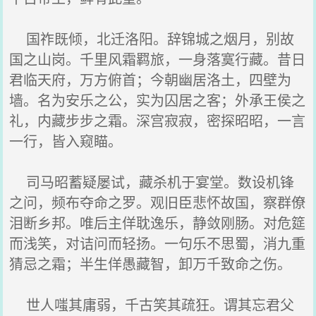
国祚既倾，北迁洛阳。辞锦城之烟月，别故
国之山岗。千里风霜羁旅，一身落寞行藏。昔日
君临天府，万方俯首；今朝幽居洛土，四壁为
墙。名为安乐之公，实为囚居之客；外承王侯之
礼，内藏步步之霜。深宫寂寂，密探昭昭，一言
一行，皆入窥瞄。
司马昭蓄疑屡试，藏杀机于宴堂。数设机锋
之问，频布夺命之罗。观旧臣悲怀故国，察群僚
泪断乡邦。唯后主佯耽逸乐，静敛刚肠。对危筵
而浅笑，对诘问而轻扬。一句乐不思蜀，消九重
猜忌之霜；半生佯愚藏智，卸万千致命之伤。
世人嗤其庸弱，千古笑其疏狂。谓其忘君父