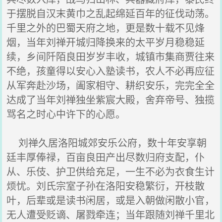
于摆脱自汉末黄巾之乱起绵延百年的征伐动荡。
千里之外的巴蜀天府之地，更是数十载不见烽
烟，当年刘禅开城归降换来的太平岁月稳稳延
续，乡间阡陌良田岁岁丰收，城镇市集商贾往来
不绝，孩童得以安心入塾读书，农人不必再应征
从军奔赴沙场，阖家相守、耕织安乐，完完全全
达成了当年刘禅独坐紫宸大殿，舍弃帝号、独揽
骂名之时心中许下的心愿。
刘禅久居洛阳城郊安乐公府，数十年安享朝
廷丰厚俸禄，百亩良田产出尽数归府支配，仆
从、乐伎、护卫供给充足，一生不必为衣食生计
烦忧。刘氏宗室子孙在洛阳安稳繁衍，开枝散
叶，后辈或是读书闲居，或是入朝做闲散小官，
无人遭受贬谪、屠戮牵连；当年跟随刘禅千里北