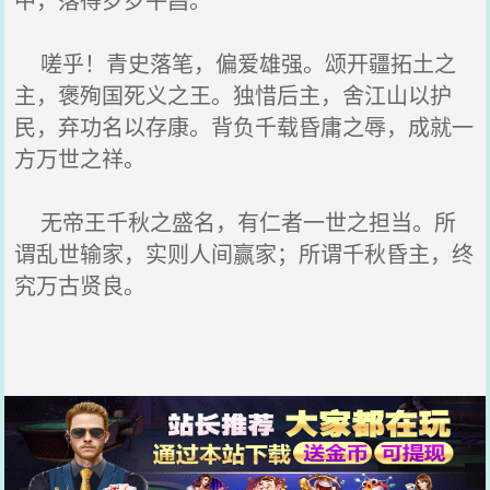
嗟乎！青史落笔，偏爱雄强。颂开疆拓土之
主，褒殉国死义之王。独惜后主，舍江山以护
民，弃功名以存康。背负千载昏庸之辱，成就一
方万世之祥。
无帝王千秋之盛名，有仁者一世之担当。所
谓乱世输家，实则人间赢家；所谓千秋昏主，终
究万古贤良。