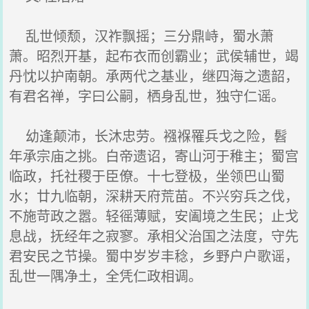
乱世倾颓，汉祚飘摇；三分鼎峙，蜀水萧
萧。昭烈开基，起布衣而创霸业；武侯辅世，竭
丹忱以护南朝。承两代之基业，继四海之遗韶，
有君名禅，字曰公嗣，栖身乱世，独守仁谣。
幼逢颠沛，长沐忠劳。襁褓罹兵戈之险，髫
年承宗庙之挑。白帝遗诏，寄山河于稚主；蜀宫
临政，托社稷于臣僚。十七登极，坐领巴山蜀
水；廿九临朝，深耕天府荒苗。不兴穷兵之伐，
不施苛政之嚣。轻徭薄赋，安阖境之生民；止戈
息战，抚经年之寂寥。承相父治国之法度，守先
君安民之节操。蜀中岁岁丰稔，乡野户户歌谣，
乱世一隅净土，全凭仁政相调。