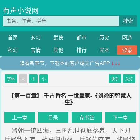
有声小说网
搜索
首页
玄幻
武侠
都市
历史
网游
科幻
言情
其他
排行
完本
登录
追看新章节，下载本站客户端无广告APP
↓↓↓
字体
大
中
小
换手
关灯
【第一百章】 千古昏名.一世赢家-《刘禅的智慧人
生》
上一章
目录
存书签
下一章
晋朝一统四海，三国乱世彻底落幕，天下刀
兵尽数入库，战马归山林、兵器藏府库，黎民终