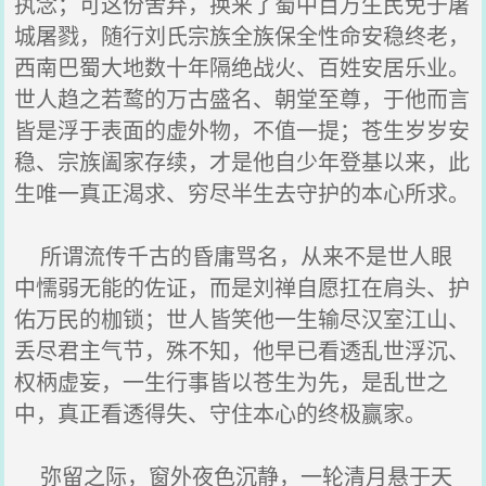
执念；可这份舍弃，换来了蜀中百万生民免于屠
城屠戮，随行刘氏宗族全族保全性命安稳终老，
西南巴蜀大地数十年隔绝战火、百姓安居乐业。
世人趋之若鹜的万古盛名、朝堂至尊，于他而言
皆是浮于表面的虚外物，不值一提；苍生岁岁安
稳、宗族阖家存续，才是他自少年登基以来，此
生唯一真正渴求、穷尽半生去守护的本心所求。
所谓流传千古的昏庸骂名，从来不是世人眼
中懦弱无能的佐证，而是刘禅自愿扛在肩头、护
佑万民的枷锁；世人皆笑他一生输尽汉室江山、
丢尽君主气节，殊不知，他早已看透乱世浮沉、
权柄虚妄，一生行事皆以苍生为先，是乱世之
中，真正看透得失、守住本心的终极赢家。
弥留之际，窗外夜色沉静，一轮清月悬于天