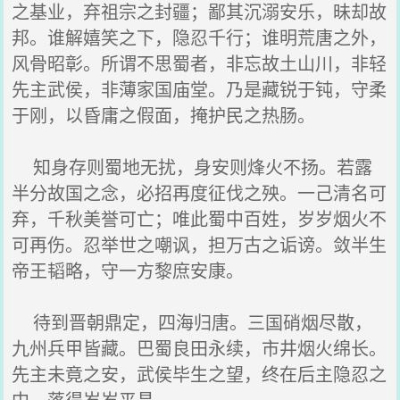
之基业，弃祖宗之封疆；鄙其沉溺安乐，昧却故
邦。谁解嬉笑之下，隐忍千行；谁明荒唐之外，
风骨昭彰。所谓不思蜀者，非忘故土山川，非轻
先主武侯，非薄家国庙堂。乃是藏锐于钝，守柔
于刚，以昏庸之假面，掩护民之热肠。
知身存则蜀地无扰，身安则烽火不扬。若露
半分故国之念，必招再度征伐之殃。一己清名可
弃，千秋美誉可亡；唯此蜀中百姓，岁岁烟火不
可再伤。忍举世之嘲讽，担万古之诟谤。敛半生
帝王韬略，守一方黎庶安康。
待到晋朝鼎定，四海归唐。三国硝烟尽散，
九州兵甲皆藏。巴蜀良田永续，市井烟火绵长。
先主未竟之安，武侯毕生之望，终在后主隐忍之
中，落得岁岁平昌。