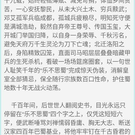
十九载，始终轻徭薄赋、减免苛捐，体恤乡间贫
苦，一心安抚黎民，从未大兴土木、穷兵黩武；
邓艾孤军兵临成都，孤城兵疲粮尽，明知死守便
是满城浩劫，毅然自弃帝王尊号、传国玉玺，大
开城门举国归降，以自身一身荣辱、千秋污名，
避免天府万千生灵沦为刀下亡魂；北迁洛阳之
后，身陷精致囚笼，直面司马昭层层叠叠暗藏甲
兵的生死杀机，看破一场场筵席圈套，以一句世
人耻笑千年的“乐不思蜀”完成惊天伪装，消解皇
室全部猜忌，保全随行宗族数百口性命，护住蜀
地数十年无战火动荡。
千百年间，后世世人翻阅史书，目光永远只
停留在“乐不思蜀”四个字之上，仅凭这短短六
字，便武断唾骂刘禅懦弱昏庸、胸无大志、断送
汉家四百年巴蜀基业，将他牢牢钉在千古昏君的