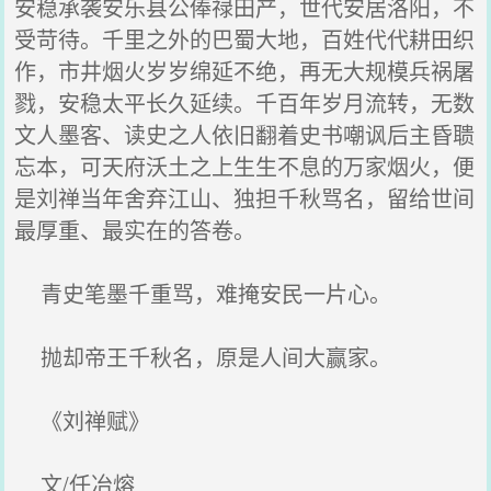
安稳承袭安乐县公俸禄田产，世代安居洛阳，不
受苛待。千里之外的巴蜀大地，百姓代代耕田织
作，市井烟火岁岁绵延不绝，再无大规模兵祸屠
戮，安稳太平长久延续。千百年岁月流转，无数
文人墨客、读史之人依旧翻着史书嘲讽后主昏聩
忘本，可天府沃土之上生生不息的万家烟火，便
是刘禅当年舍弃江山、独担千秋骂名，留给世间
最厚重、最实在的答卷。
青史笔墨千重骂，难掩安民一片心。
抛却帝王千秋名，原是人间大赢家。
《刘禅赋》
文/任冶熔