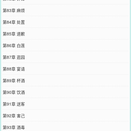
第83章 麻烦
第84章 处置
第85章 道歉
第86章 白莲
第87章 逛园
第88章 宴请
第89章 杯酒
第90章 饮酒
第91章 送客
第92章 害己
第93章 酒毒