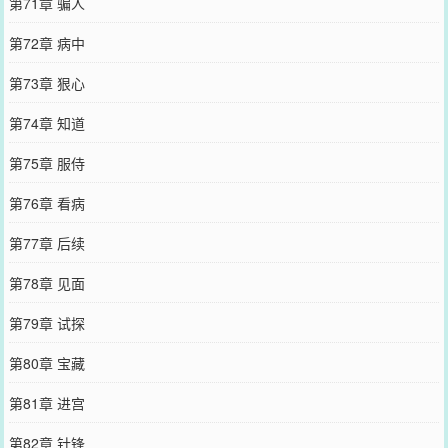
第71章 骗人
第72章 病中
第73章 狠心
第74章 知道
第75章 服侍
第76章 看病
第77章 后续
第78章 见面
第79章 试探
第80章 宝藏
第81章 进宫
第82章 针锋