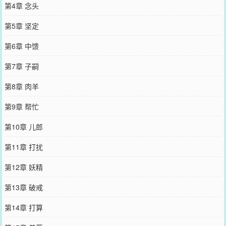
第4章 念头
第5章 坚定
第6章 中馈
第7章 子嗣
第8章 肉羊
第9章 帮忙
第10章 儿郎
第11章 打扰
第12章 妖精
第13章 破戒
第14章 打算