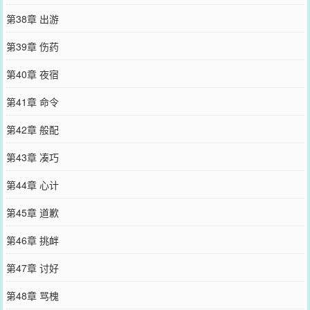
第38章 出游
第39章 伤药
第40章 夜宿
第41章 命令
第42章 般配
第43章 凑巧
第44章 心计
第45章 道歉
第46章 挑衅
第47章 讨好
第48章 骂槐