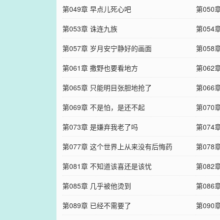
第049章 早点儿死心吧
第050
第053章 诛连九族
第05
第057章 岁月安宁静好的画面
第058
第061章 撒野也要看地方
第062
第065章 只能明目张胆地抢了
第066
第069章 不是怕，是还不起
第070
第073章 是嫌弃我老了吗
第074
第077章 这个世界上从来没有后悔药
第078
第081章 不知道该喜还是该忧
第08
第085章 几乎被他烫到
第086
第089章 已经不需要了
第090