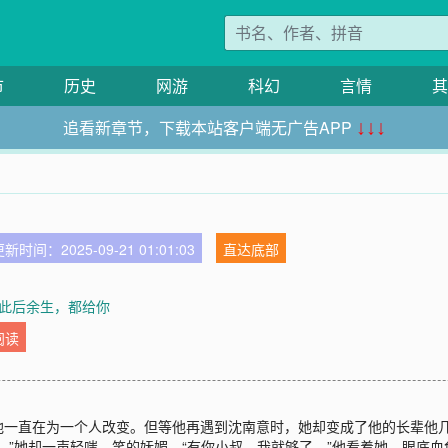
市
历史
网游
科幻
言情
其
追看新章节，下载本站客户端无广告APP
↓↓↓
新时间：2025-09-21 01:01:03
直达底部
章 此后余生，都给你
阅读
他一直在为一个人改变。但等他再遇到沈南意时，她却变成了他的长辈他
。”她却一声轻嗤，笑的妩媚，“有你小叔，我就够了。”他看着她，眼底