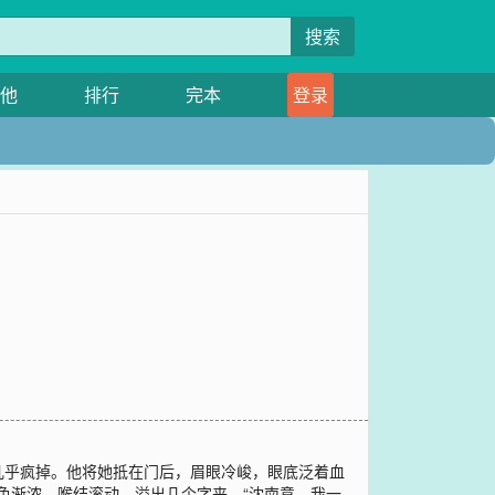
搜索
他
排行
完本
登录
几乎疯掉。他将她抵在门后，眉眼冷峻，眼底泛着血
血色渐浓，喉结滚动，溢出几个字来，“沈南意，我一