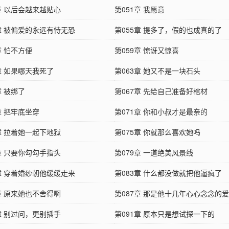
章 以后会越来越贴心
第051章 我愿意
4章 被偏爱的永远有恃无恐
第055章 提多了，假的也成真的了
章 怕不方便
第059章 惊讶又惊喜
章 如果哪天我死了
第063章 她又不是一块石头
章 被绑了
第067章 先给自己准备好棺材
章 把牢底坐穿
第071章 你和小叔才是最亲的
章 拉着她一起下地狱
第075章 你就那么喜欢她吗
章 只要你勾勾手指头
第079章 一道绝美风景线
2章 穿着婚纱朝他缓缓走来
第083章 什么都没做就把他逼疯了
章 原来她也不舍得啊
第087章 那是他十几年心心念念的
章 别过问，更别插手
第091章 原本只是想试探一下的