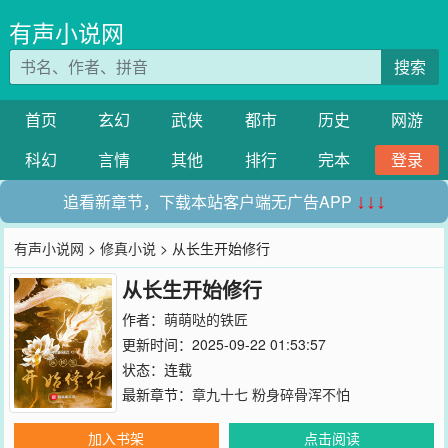
有声小说网
搜索
首页
玄幻
武侠
都市
历史
网游
科幻
言情
其他
排行
完本
登录
追看新章节，下载本站客户端无广告APP
↓↓↓
有声小说网
>
修真小说
> 从长生开始修行
从长生开始修行
作者：
萌萌哒的铁匠
更新时间：2025-09-22 01:53:57
状态：连载
最新章节：
章九十七 粉身碎骨浑不怕
加入书架
点击阅读