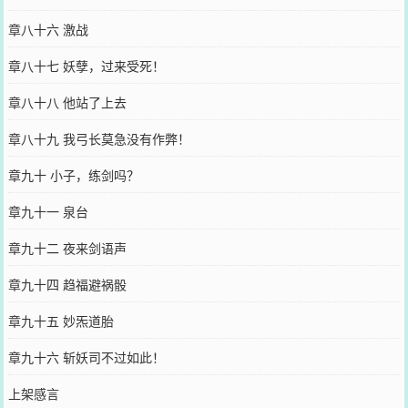
章八十六 激战
章八十七 妖孽，过来受死！
章八十八 他站了上去
章八十九 我弓长莫急没有作弊！
章九十 小子，练剑吗？
章九十一 泉台
章九十二 夜来剑语声
章九十四 趋福避祸骰
章九十五 妙炁道胎
章九十六 斩妖司不过如此！
上架感言