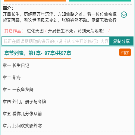
简介：
开局长生，历经两万年沉浮，方知仙路之难。看一位位仙帝崛
起又落幕，看这世间风云变幻，张稳岿然不动。见证无数修行
者之路后，张稳终于是踏上了修行路。我修行，不为长生，只为亘古
其它作品：
进化天图
/
开局长生不死，苟到天荒地老！
/
无双，自在极意！正所谓遇事不决闭关万年，这天下第一，我张稳要
定了，仙帝也改不了，我说的！这厮欺人太甚，你放心，你的葬礼必
复制分享
定有我，等你死后万年，我定然会再来拜访！三万年河东，三万年河
西，莫欺长生穷！这次夺宝的高手也太多了，什么，才一万年一开，
章节列表，第1章~ 97章/共97章
倒序
告辞，贫道下次再来！他尚壮，暂且饶他一命！他未老，老则有变！
他未死，死则有变！这位大帝，你要修陵寝吗，我的手艺那是一绝
章一 长生日记
啊！说出来你可能不信，前面那几个，都是我埋的！岁月流逝，世界
终焉，天人五衰，张稳走出小楼，一剑永恒。
章二 紫府
您要是觉得《
从长生开始修行
》还不错的话请不要忘记向您QQ群和微
博微信里的朋友推荐哦！
章三 一夜鱼龙舞
章四 外门，册子与令牌
章五 看你几分像从前
章六 此间欢笑影外寒