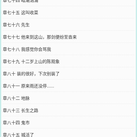
章七十五 这叫收菜
章七十六 先生
章七十七 他来到这山，那剑便纷至沓来
章七十八 我感觉你会骂我
章七十九 十二岁上山的陈观象
章八十 装的很好，下次别装了
章八十一 原来雨还没停......
章八十二 地脉
章八十三 长生之路
章八十四 鬼市
章八十五 城活了