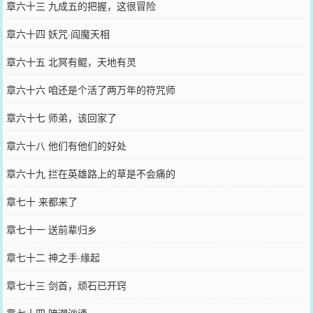
章六十三 九成五的把握，这很冒险
章六十四 妖咒·阎魔天相
章六十五 北冥有鲲，天地有灵
章六十六 咱还是个活了两万年的符咒师
章六十七 师弟，该回家了
章六十八 他们有他们的好处
章六十九 拦在英雄路上的草是不会痛的
章七十 来都来了
章七十一 送前辈归乡
章七十二 神之手·缘起
章七十三 剑首，顽石已开窍
章七十四 暗潮汹涌