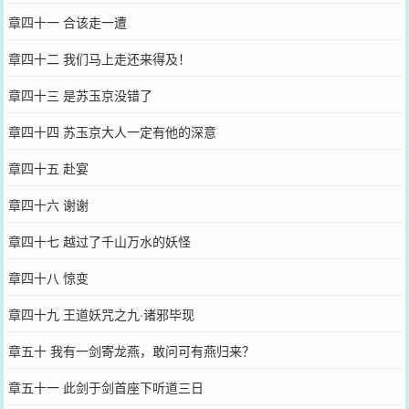
章四十一 合该走一遭
章四十二 我们马上走还来得及！
章四十三 是苏玉京没错了
章四十四 苏玉京大人一定有他的深意
章四十五 赴宴
章四十六 谢谢
章四十七 越过了千山万水的妖怪
章四十八 惊变
章四十九 王道妖咒之九·诸邪毕现
章五十 我有一剑寄龙燕，敢问可有燕归来？
章五十一 此剑于剑首座下听道三日