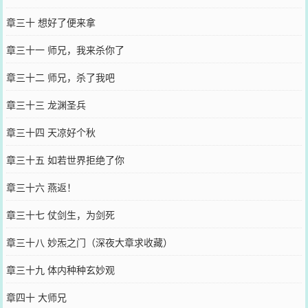
章三十 想好了便来拿
章三十一 师兄，我来杀你了
章三十二 师兄，杀了我吧
章三十三 龙渊圣兵
章三十四 天凉好个秋
章三十五 如若世界拒绝了你
章三十六 燕返！
章三十七 仗剑生，为剑死
章三十八 妙炁之门（深夜大章求收藏）
章三十九 体内种种玄妙观
章四十 大师兄