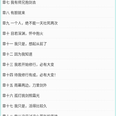
章七 我有师兄抱剑去
章八 有胆就来
章九 一个人，绝不能一天社死两次
章十 目若深渊，怀中抱火
章十一 我只是，想起从前了
章十二 因为我知道
章十三 我若开始修行，必有大变
章十四 待我修行有成，必有大变！
章十五 雨幕两边，刀里剑外
章十六 孤灯挑剑照霜光
章十七 我只是，活得比较久
章十八 我从没见过这么嚣张的恶徒