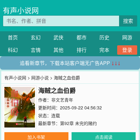
有声小说网
搜索
首页
玄幻
武侠
都市
历史
网游
科幻
言情
其他
排行
完本
登录
追看新章节，下载本站客户端无广告APP
↓↓↓
有声小说网
>
网游小说
> 海贼之血伯爵
海贼之血伯爵
作者：
非文艺青年
更新时间：2025-09-22 04:56:32
状态：连载
最新章节：
第92章 未完的赌约
加入书架
点击阅读