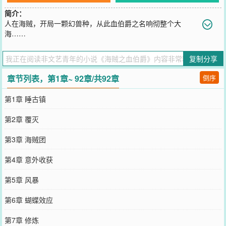
简介：
人在海贼，开局一颗幻兽种，从此血伯爵之名响彻整个大
海……
您要是觉得《
海贼之血伯爵
》还不错的话请不要忘记向您QQ群和微博
微信里的朋友推荐哦！
复制分享
章节列表，第1章~ 92章/共92章
倒序
第1章 睡古镇
第2章 覆灭
第3章 海贼团
第4章 意外收获
第5章 风暴
第6章 蝴蝶效应
第7章 修炼