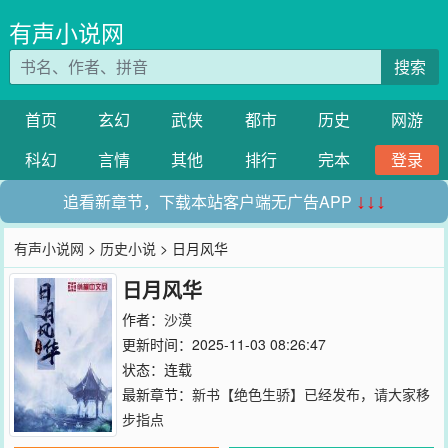
有声小说网
搜索
首页
玄幻
武侠
都市
历史
网游
科幻
言情
其他
排行
完本
登录
追看新章节，下载本站客户端无广告APP
↓↓↓
有声小说网
>
历史小说
> 日月风华
日月风华
作者：
沙漠
更新时间：2025-11-03 08:26:47
状态：连载
最新章节：
新书【绝色生骄】已经发布，请大家移
步指点