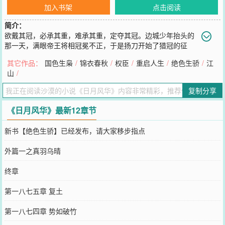
加入书架
点击阅读
简介：
欲戴其冠，必承其重，难承其重，定夺其冠。边城少年抬头的
那一天，满眼帝王将相冠冕不正，于是扬刀开始了猎冠的征
程。这是一个以君王为猎物的故事！
其它作品：
国色生枭
/
锦衣春秋
/
权臣
/
重启人生
/
绝色生骄
/
江
您要是觉得《
日月风华
》还不错的话请不要忘记向您QQ群和微博微信
山
/
里的朋友推荐哦！
复制分享
《日月风华》最新12章节
新书【绝色生骄】已经发布，请大家移步指点
外篇一之真羽乌晴
终章
第一八七五章 复土
第一八七四章 势如破竹