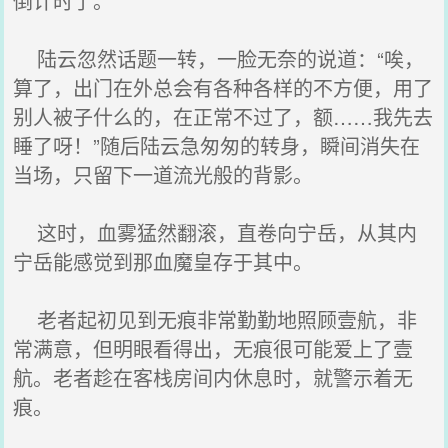
倒计时了。
陆云忽然话题一转，一脸无奈的说道：“唉，
算了，出门在外总会有各种各样的不方便，用了
别人被子什么的，在正常不过了，额……我先去
睡了呀！”随后陆云急匆匆的转身，瞬间消失在
当场，只留下一道流光般的背影。
这时，血雾猛然翻滚，直卷向宁岳，从其内
宁岳能感觉到那血魔皇存于其中。
老者起初见到无痕非常勤勤地照顾壹航，非
常满意，但明眼看得出，无痕很可能爱上了壹
航。老者趁在客栈房间内休息时，就警示着无
痕。