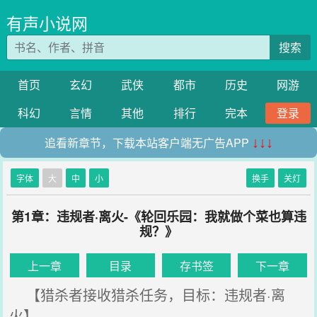
有声小说网
搜索
首页
玄幻
武侠
都市
历史
网游
科幻
言情
其他
排行
完本
登录
追看新章节，下载本站客户端无广告APP
↓↓↓
字体
大
中
小
换手
关灯
第1章：违规者·离火-《轮回乐园：我就做个菜也算违
规？》
上一章
目录
存书签
下一章
【猎杀者接收猎杀任务，目标：违规者·离
火】