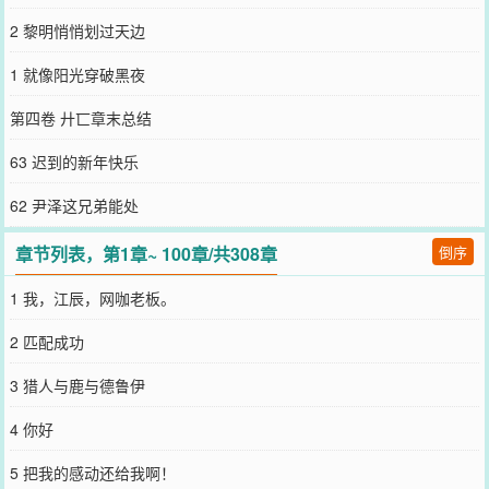
2 黎明悄悄划过天边
1 就像阳光穿破黑夜
第四卷 廾匸章末总结
63 迟到的新年快乐
62 尹泽这兄弟能处
章节列表，第1章~ 100章/共308章
倒序
1 我，江辰，网咖老板。
2 匹配成功
3 猎人与鹿与德鲁伊
4 你好
5 把我的感动还给我啊！