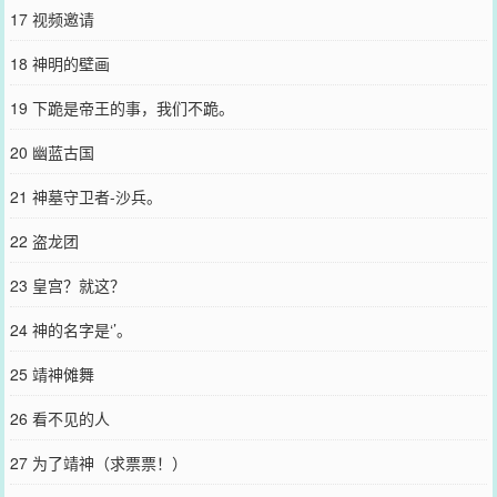
17 视频邀请
18 神明的壁画
19 下跪是帝王的事，我们不跪。
20 幽蓝古国
21 神墓守卫者-沙兵。
22 盗龙团
23 皇宫？就这？
24 神的名字是‘’。
25 靖神傩舞
26 看不见的人
27 为了靖神（求票票！）