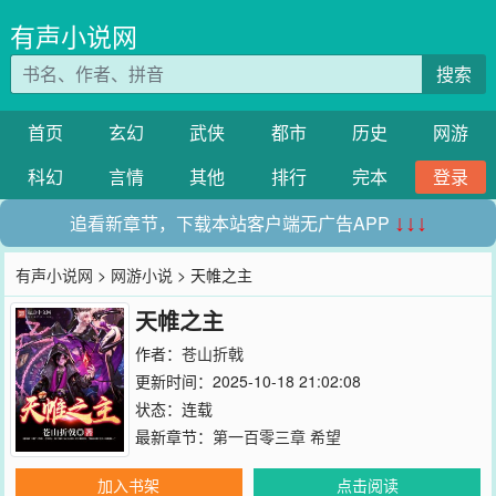
有声小说网
搜索
首页
玄幻
武侠
都市
历史
网游
科幻
言情
其他
排行
完本
登录
追看新章节，下载本站客户端无广告APP
↓↓↓
有声小说网
>
网游小说
> 天帷之主
天帷之主
作者：
苍山折戟
更新时间：2025-10-18 21:02:08
状态：连载
最新章节：
第一百零三章 希望
加入书架
点击阅读