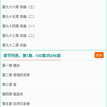
第九十六章 序曲（三）
第九十五章 序曲（二）
第九十四章 序曲（一）
第九十三章 杀敌（二）
第九十二章 杀敌
章节列表，第1章~ 100章/共246章
倒序
第一章 猎杀
第二章 奇怪的世界
第三章 家
第四章 锻造术
第五章 巨斧打击者