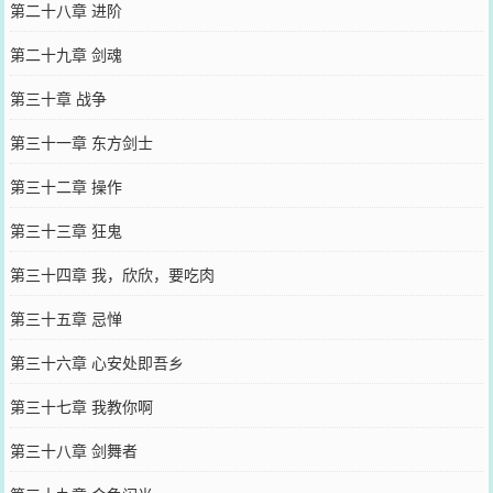
第二十八章 进阶
第二十九章 剑魂
第三十章 战争
第三十一章 东方剑士
第三十二章 操作
第三十三章 狂鬼
第三十四章 我，欣欣，要吃肉
第三十五章 忌惮
第三十六章 心安处即吾乡
第三十七章 我教你啊
第三十八章 剑舞者