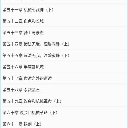
第五十一章 机械七武神（下）
第五十二章 血色和长城
第五十三章 骑士与豪杰
第五十四章 诸法无我，涅磐寂静（上）
第五十五章 诸法无我，涅磐寂静（下）
第五十六章 半座暴风城
第五十七章 命运之外的邂逅
第五十八章 杀戮晶石
第五十九章 议会和机械革命（上）
第六十章 议会和机械革命（下）
第六十一章 铸剑（上）