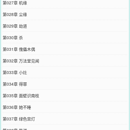
第027章 机缘
第028章 尘缘
第029章 劫道
第030章 杀
第031章 傀儡木偶
第032章 万法堂见闻
第033章 小灶
第034章 得罪
第035章 面壁识南枝
第036章 她不睡
第037章 绿色宫灯