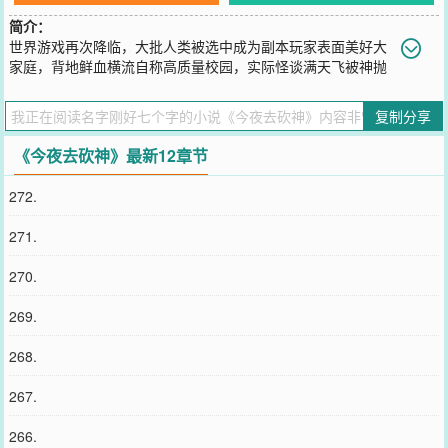
简介：
世界游戏再次降临，大批人类被选中成为副本玩家表面美好大
家庭，背地鲜血横流自称高质量校园，实际怪谈满天飞被神抛
弃的世界，天灾无止境的降临人与怪物对立的世界，与异类共舞，与
世为敌邪神存在的世界里，无论是世界还是人类都在一步步走向毁
复制分享
灭……对此江应白表示：一把刀不够杀的，那就来两把
您要是觉得《
今夜去砍神
》还不错的话请不要忘记向您QQ群和微博微
《今夜去砍神》最新12章节
信里的朋友推荐哦！
272.
271.
270.
269.
268.
267.
266.