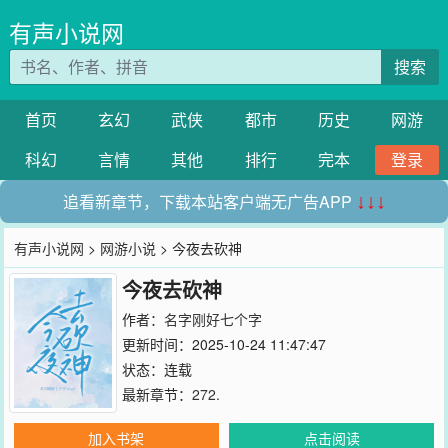
有声小说网
搜索
首页
玄幻
武侠
都市
历史
网游
科幻
言情
其他
排行
完本
登录
追看新章节，下载本站客户端无广告APP
↓↓↓
有声小说网
>
网游小说
> 今夜去砍神
今夜去砍神
作者：
名字刚好七个字
更新时间：2025-10-24 11:47:47
状态：连载
最新章节：
272.
加入书架
点击阅读