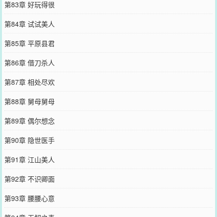
第83章 好玩得很
第84章 试试美人
第85章 平原县君
第86章 借刀杀人
第87章 相处尽欢
第88章 舅母舅母
第89章 偶尔想念
第90章 隐世医手
第91章 江山美人
第92章 不识卿面
第93章 腰腰心意