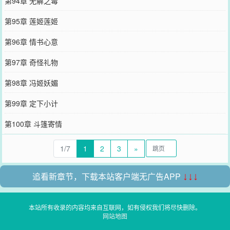
第94章 无解之毒
第95章 莲姬莲姬
第96章 情书心意
第97章 奇怪礼物
第98章 冯姬妖媚
第99章 定下小计
第100章 斗篷寄情
1/7
1
2
3
»
追看新章节，下载本站客户端无广告APP
↓↓↓
本站所有收录的内容均来自互联网，如有侵权我们将尽快删除。
网站地图