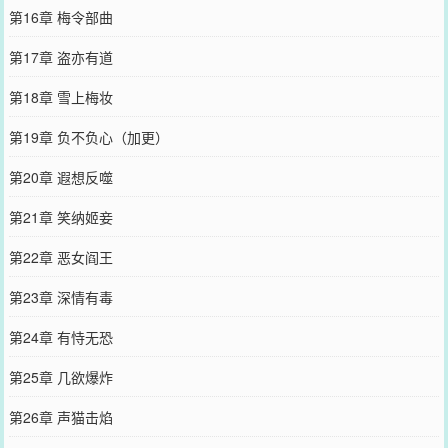
第16章 梅令部曲
第17章 盗亦有道
第18章 雪上梅妆
第19章 负不负心（加更）
第20章 遐想反噬
第21章 笑纳姬妾
第22章 恶女阎王
第23章 深情有毒
第24章 有恃无恐
第25章 几欲爆炸
第26章 声猫击焰