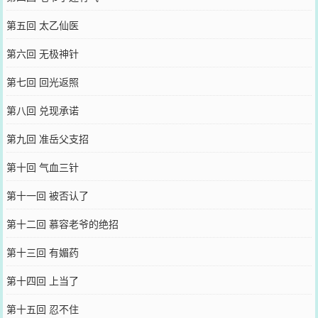
第五回 太乙仙医
第六回 无极神针
第七回 回光返照
第八回 兑现承诺
第九回 准岳父支招
第十回 气血三针
第十一回 被否认了
第十二回 慕容老爷的绝招
第十三回 有媚药
第十四回 上当了
第十五回 忍不住