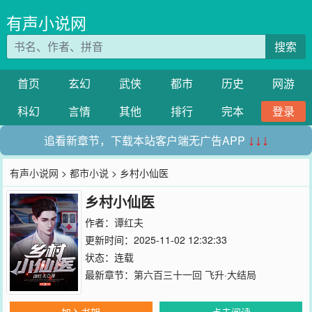
有声小说网
搜索
首页
玄幻
武侠
都市
历史
网游
科幻
言情
其他
排行
完本
登录
追看新章节，下载本站客户端无广告APP
↓↓↓
有声小说网
>
都市小说
> 乡村小仙医
乡村小仙医
作者：
谭红夫
更新时间：2025-11-02 12:32:33
状态：连载
最新章节：
第六百三十一回 飞升·大结局
加入书架
点击阅读