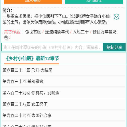
简介：
一张招亲求医榜，把小仙医引下了山。谁知张榜女子嫌弃小仙
医的土气，出尔反尔废除婚约。小仙医感觉到都市人心繁杂，
想返回山村，师傅却讲出了他的神秘身世。小仙医正式开启闯荡都市
其它作品：
傲世玄医
/
逆流纯情年代
/
人过三十
/
修仙万年当奶
人生，用上古医术和太乙神针，一针定生死，救治德缘人！
爸
/
您要是觉得《
乡村小仙医
》还不错的话请不要忘记向您QQ群和微博微
信里的朋友推荐哦！
复制分享
《乡村小仙医》最新12章节
第六百三十一回 飞升·大结局
第六百三十回 杀鸡儆猴
第六百二十九回 你有病，别喝酒
第六百二十八回 女王怒了
第六百二十七回 去国外治病
第六百二十六回 逼师父回来