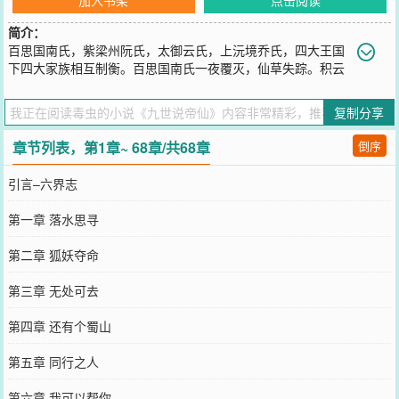
简介：
百思国南氏，紫梁州阮氏，太御云氏，上沅境乔氏，四大王国
下四大家族相互制衡。百思国南氏一夜覆灭，仙草失踪。积云
山神秘少年与一众修仙同门共同破解谜题，同时他们的身世也逐渐浮
出水面……
复制分享
您要是觉得《
九世说帝仙
》还不错的话请不要忘记向您QQ群和微博微
信里的朋友推荐哦！
章节列表，第1章~ 68章/共68章
倒序
引言–六界志
第一章 落水思寻
第二章 狐妖夺命
第三章 无处可去
第四章 还有个蜀山
第五章 同行之人
第六章 我可以帮你