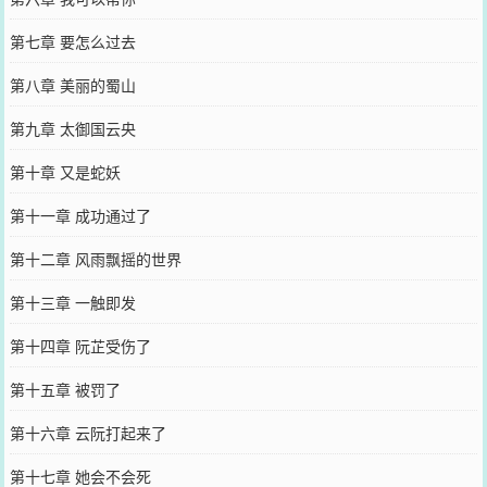
第七章 要怎么过去
第八章 美丽的蜀山
第九章 太御国云央
第十章 又是蛇妖
第十一章 成功通过了
第十二章 风雨飘摇的世界
第十三章 一触即发
第十四章 阮芷受伤了
第十五章 被罚了
第十六章 云阮打起来了
第十七章 她会不会死