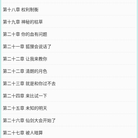
第十八章 权利制衡
第十九章 神秘的枯草
第二十章 你的血有问题
第二十一章 狐狸会说话了
第二十二章 让我来教你
第二十二章 清朗的月色
第二十三章 就是和你过不去
第二十四章 来比试一下
第二十五章 未知的明天
第二十六章 仙剑大会开始了
第二十七章 被人暗算