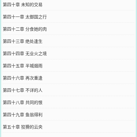
第四十章 未知的交易
第四十一章 太御国之行
第四十二章 分食她的肉
第四十三章 绝处逢生
第四十四章 无业火之境
第四十五章 半城烟雨
第四十六章 再次重逢
第四十七章 不详的人
第四十八章 共同的恨
第四十九章 鱼翁得利
第五十章 狡猾的云央