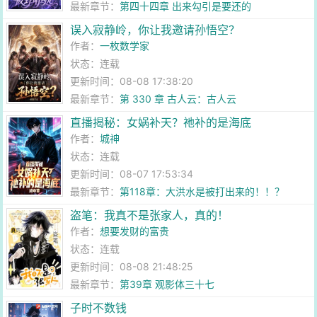
最新章节：
第四十四章 出来勾引是要还的
误入寂静岭，你让我邀请孙悟空？
作者：
一枚数学家
状态：连载
更新时间：08-08 17:38:20
最新章节：
第 330 章 古人云：古人云
直播揭秘：女娲补天？祂补的是海底
作者：
城神
状态：连载
更新时间：08-07 17:53:34
最新章节：
第118章：大洪水是被打出来的！！？
盗笔：我真不是张家人，真的！
作者：
想要发财的富贵
状态：连载
更新时间：08-08 21:48:25
最新章节：
第39章 观影体三十七
子时不数钱