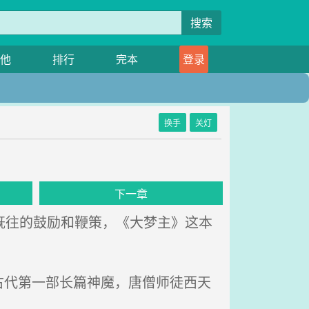
搜索
他
排行
完本
登录
换手
关灯
下一章
既往的鼓励和鞭策，《大梦主》这本
代第一部长篇神魔，唐僧师徒西天