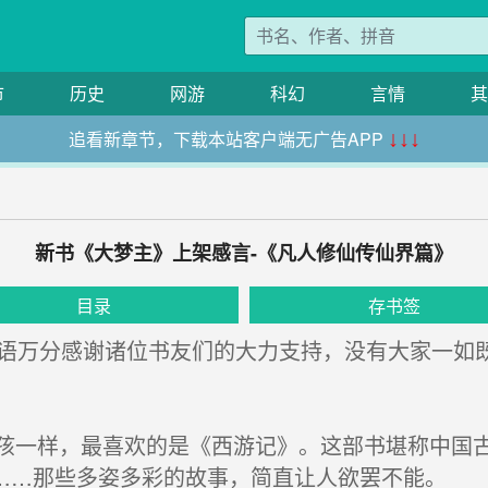
市
历史
网游
科幻
言情
其
追看新章节，下载本站客户端无广告APP
↓↓↓
新书《大梦主》上架感言-《凡人修仙传仙界篇》
目录
存书签
语万分感谢诸位书友们的大力支持，没有大家一如
一样，最喜欢的是《西游记》。这部书堪称中国古
……那些多姿多彩的故事，简直让人欲罢不能。