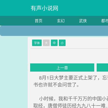
有声小说网
首页
玄幻
武侠
都
字体
大
中
小
上一章
8月1日大梦主要正式上架了，忘
书也许就不会问世了。
小时候，我和千千万万的中国小孩
取经，唐僧师徒历经九九八十一难