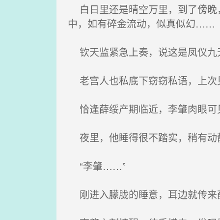
白日里还是晴空万里，到了傍晚，
中，如有碎金流动，似真似幻……
钦天监紧急上奏，说这是凤仪九
老宫人也私底下窃窃私语，上次
恰逢薛绥产期临近，李肇肉眼可
夜里，他睡得很不踏实，稍有动静
“李肇……”
刚进入朦胧的睡意，耳边就传来