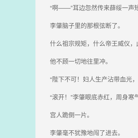
“啊——”耳边忽然传来薛绥一声
李肇脑子里的那根弦断了。
什么祖宗规矩，什么帝王威仪，
他不顾一切地往里冲。
“陛下不可！妇人生产沾带血光，
“滚开！”李肇眼底赤红，周身寒
宫人跪倒一片。
李肇毫不犹豫地闯了进去。