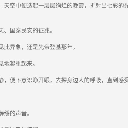
天空中便迭起一层层绚烂的晚霞，折射出七彩的光
天、国泰民安的征兆。
见此异象，还是先帝登基那年。
见地凝重起来。
，便下意识睁开眼，去探身边人的呼吸，直到感受
薛绥的声音。