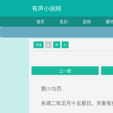
有声小说网
首页
玄幻
武侠
都
字体
大
中
小
上一章
第(1/3)页
永靖二年正月十五那日，天象有