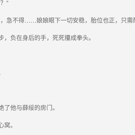
？”
，急不得……娘娘眼下一切安稳，胎位也正，只需
步，负在身后的手，死死攥成拳头。
。
绝了他与薛绥的房门。
心窝。