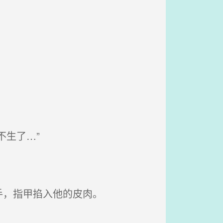
生了…”
手，指甲掐入他的皮肉。