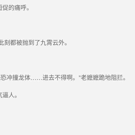
短促的痛呼。
此刻都被抛到了九霄云外。
恐冲撞龙体……进去不得啊。”老嬷嬷跪地阻拦。
气逼人。