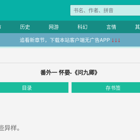
市
历史
网游
科幻
言情
其
追看新章节，下载本站客户端无广告APP
↓↓↓
番外一 怀晏-《问九卿》
目录
存书签
些异样。