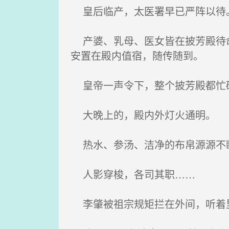
皇后临产，太医署早已严阵以待
产婆、乳母、医女皆在披芳殿待命
安置在殿内值宿，随传随到。
皇帝一声令下，整个披芳殿都忙
大晚上的，殿内外灯火通明。
热水、参汤、洁净的布帛源源不
人影穿梭，各司其职……
李肇被祖宗规矩拦在外间，听着