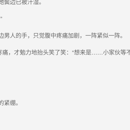
她鬓边已被汗湿。
”
男人的手，只觉腹中疼痛加剧，一阵紧似一阵。
疼痛，才勉力地抬头笑了笑：“想来是……小家伙等不
的紧绷。