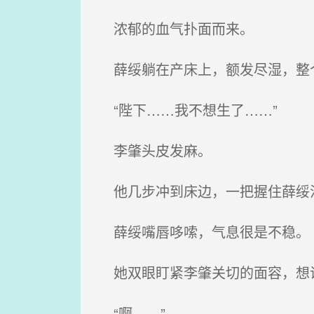
浓郁的血气扑面而来。
薛绥躺在产床上，额发尽湿，整
“陛下……我不想生了……”
李肇头皮发麻。
他几步冲到床边，一把握住薛绥汗
薛绥嘴唇哆嗦，气息很是不稳。
她双眼盯紧李肇关切的面容，想说
“啊……”