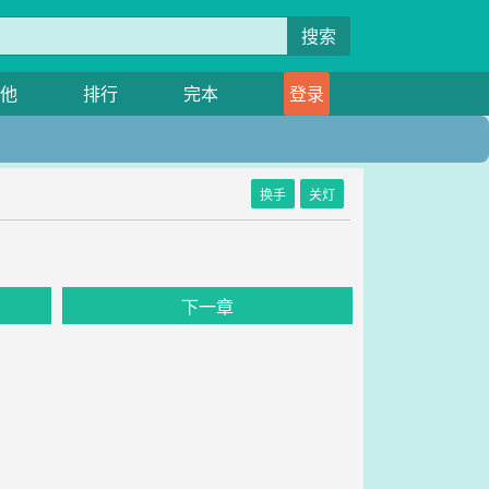
搜索
他
排行
完本
登录
换手
关灯
下一章