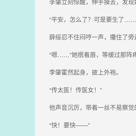
李肇立刻惊醒，伸手摸去，发现
“平安，怎么了？可是要生了……
薛绥忍不住闷哼一声，攥住了旁边
“嗯……”她抿着唇，等缓过那阵
李肇霍然起身，披上外袍。
“传太医！传医女！”
他声音沉厉，带着一丝不易察觉
“快！要快——”