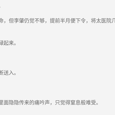
。
，但李肇仍觉不够，提前半月便下令，将太医院几
碌起来。
断送入。
里面隐隐传来的痛吟声，只觉得窒息般难受。