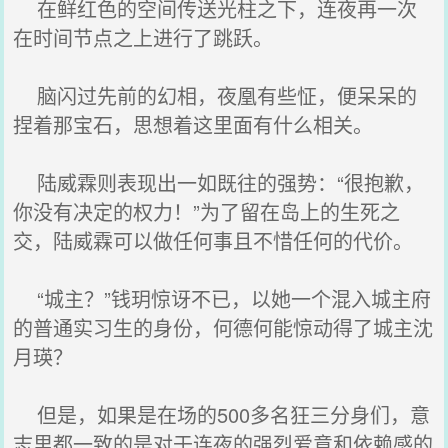
在鲜红色的空间传送光柱之下，连夜再一次
在时间节点之上进行了跳跃。
脑闪过先前的幻相，夜凰有些怔，便呆呆的
捏着那宝石，思想着这里面有什么相关。
陆威霖则表现出一如既往的强势：“很抱歉，
你没有决定的权力！”为了留在岛上的生死之
交，陆威霖可以做任何事且不惜任何的代价。
“城主？”钱玥惊讶不已，以她一个混入城主府
的普通实习生的身份，何德何能惊动得了城主沈
月瑛？
但是，如果是在场的500多名狂三分身们，意
志里都一致的是对于连夜的强烈爱意和依赖感的