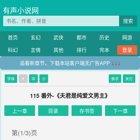
有声小说网
搜索
首页
玄幻
武侠
都市
历史
网游
科幻
言情
其他
排行
完本
登录
追看新章节，下载本站客户端无广告APP
↓↓↓
字体
大
中
小
换手
关灯
115 番外-《夫君是纯爱文男主》
上一章
目录
存书签
下一章
第(1/3)页