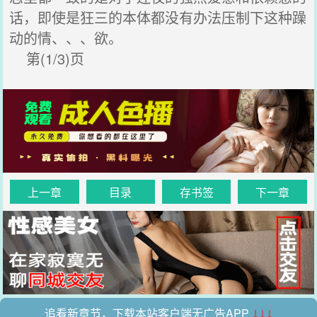
话，即使是狂三的本体都没有办法压制下这种躁
动的情、、、欲。
第(1/3)页
上一章
目录
存书签
下一章
追看新章节，下载本站客户端无广告APP
↓↓↓