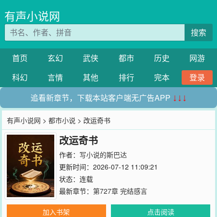
有声小说网
搜索
首页
玄幻
武侠
都市
历史
网游
科幻
言情
其他
排行
完本
登录
追看新章节，下载本站客户端无广告APP
↓↓↓
有声小说网
>
都市小说
> 改运奇书
改运奇书
作者：
写小说的斯巴达
更新时间：2026-07-12 11:09:21
状态：连载
最新章节：
第727章 完结感言
加入书架
点击阅读