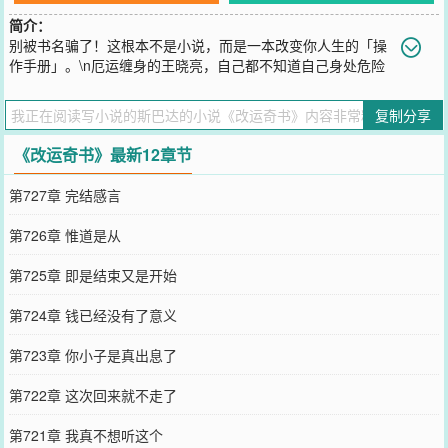
简介：
别被书名骗了！这根本不是小说，而是一本改变你人生的「操
作手册」。\n厄运缠身的王晓亮，自己都不知道自己身处危险
之中，在绝境中意外获得奇书《命书》。从此，厄运退散，贵人频
现，财富、地位、爱情、健康唾手可得。\n而这一切，并非全部虚
复制分享
构。书中每一个改运之法，都记录在此。升职加薪、贵人相助、女神
眷顾、逆转健康……你面临的困境，书中自有答案。「完全可实操，
《改运奇书》最新12章节
没有高深的玄学」\n点击阅读，从第一个章节开始，你的命运齿轮，
或许已然开始转动。
第727章 完结感言
您要是觉得《
改运奇书
》还不错的话请不要忘记向您QQ群和微博微信
里的朋友推荐哦！
第726章 惟道是从
第725章 即是结束又是开始
第724章 钱已经没有了意义
第723章 你小子是真出息了
第722章 这次回来就不走了
第721章 我真不想听这个