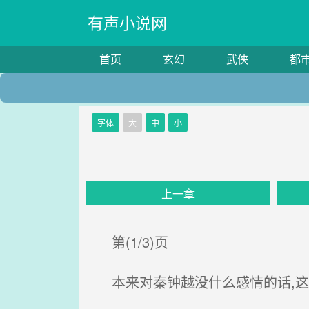
有声小说网
首页
玄幻
武侠
都
字体
大
中
小
上一章
第(1/3)页
本来对秦钟越没什么感情的话,这