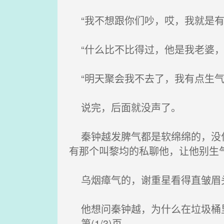
“我不想跟你们吵，哎，我就是有
“什么比不比得过，他是我老婆，
“明天聚会我不去了，我有点生气
说完，后面就没声了。
秦钟越发脾气都是软绵绵的，没什
有那个叫黎均的私聊他，让他别生
乌烟瘴气的，谢重星看得直皱眉
他想问秦钟越，为什么在垃圾桶
第(1/3)页