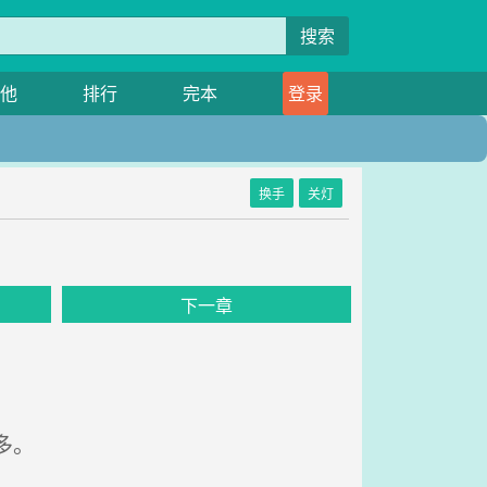
搜索
他
排行
完本
登录
换手
关灯
下一章
多。