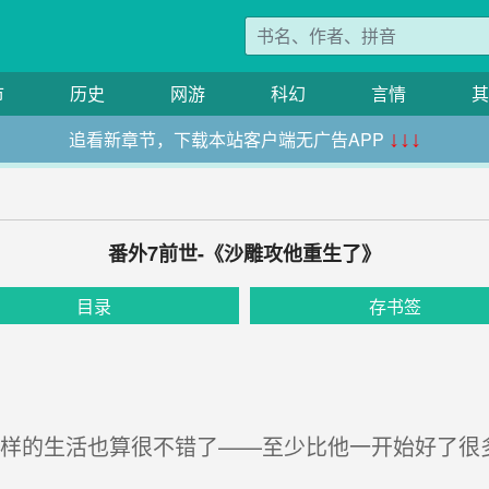
市
历史
网游
科幻
言情
其
追看新章节，下载本站客户端无广告APP
↓↓↓
番外7前世-《沙雕攻他重生了》
目录
存书签
样的生活也算很不错了——至少比他一开始好了很