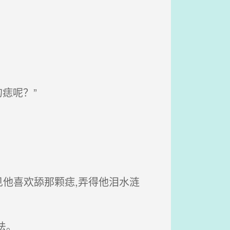
痣呢？”
他喜欢舔那颗痣,弄得他泪水涟
法。