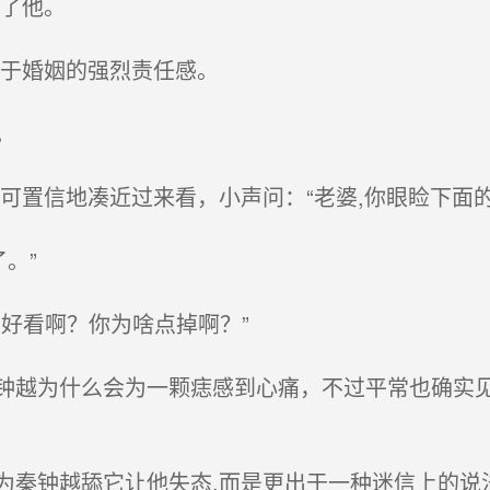
了他。
于婚姻的强烈责任感。
。
置信地凑近过来看，小声问：“老婆,你眼睑下面的
。”
好看啊？你为啥点掉啊？”
越为什么会为一颗痣感到心痛，不过平常也确实见
。
秦钟越舔它让他失态,而是更出于一种迷信上的说