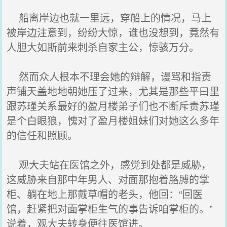
船离岸边也就一里远，穿船上的情况，马上
被岸边注意到，纷纷大惊，谁也没想到，竟然有
人胆大如斯前来刺杀自家主公，惊骇万分。
然而众人根本不理会她的辩解，谩骂和指责
声铺天盖地地朝她压了过来，尤其是那些平曰里
跟苏瑾关系最好的盈月楼弟子们也不断斥责苏瑾
是个白眼狼，愧对了盈月楼姐妹们对她这么多年
的信任和照顾。
观大夫站在医馆之外，感觉到处都是威胁，
这威胁来自那中年男人、对面那抱着胳膊的掌
柜、躺在地上那戴草帽的老头，他回：“回医
馆，赶紧把对面掌柜生气的事告诉咱掌柜的。”
说着，观大夫转身便往医馆进。