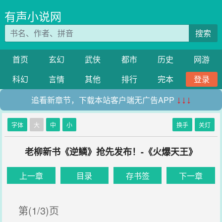
有声小说网
搜索
首页
玄幻
武侠
都市
历史
网游
科幻
言情
其他
排行
完本
登录
追看新章节，下载本站客户端无广告APP
↓↓↓
字体
大
中
小
换手
关灯
老柳新书《逆鳞》抢先发布！-《火爆天王》
上一章
目录
存书签
下一章
第(1/3)页