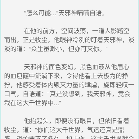
“怎么可能...”天邪神喃喃自语。
在他的前方，空间波荡，一道人影踏空
而出，正是牧尘，他眼神冷冽的盯着天邪神，淡
淡的道：“众生虽渺小，但亦可灭你。”
天邪神的面色变幻，黑色血液从他眉心
的血窟窿中流淌下来，令得他看上去极为的狰
狞，他感受着体内毁灭力量的肆虐，旋即轻叹一
口气，自语道：“真是没想到，我天邪神，竟会
栽在这大千世界中...”
他抬起头，即便没有眼目，但依旧看着
牧尘，道：“你们这大千世界，气运还真是鼎
盛，恐怕要不了多久，加上你，这大千世界就会