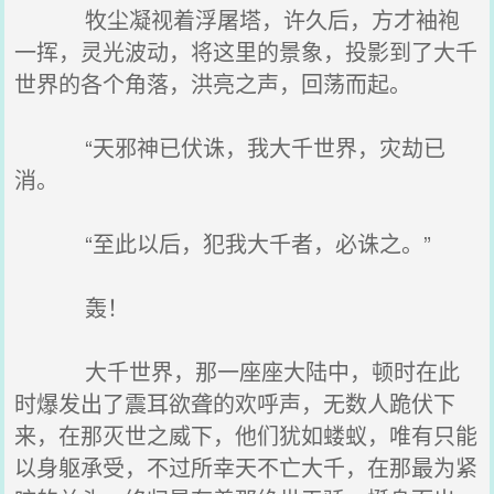
牧尘凝视着浮屠塔，许久后，方才袖袍
一挥，灵光波动，将这里的景象，投影到了大千
世界的各个角落，洪亮之声，回荡而起。
“天邪神已伏诛，我大千世界，灾劫已
消。
“至此以后，犯我大千者，必诛之。”
轰！
大千世界，那一座座大陆中，顿时在此
时爆发出了震耳欲聋的欢呼声，无数人跪伏下
来，在那灭世之威下，他们犹如蝼蚁，唯有只能
以身躯承受，不过所幸天不亡大千，在那最为紧