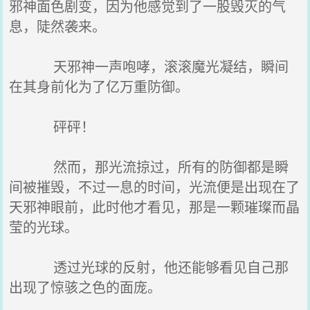
邪神面色剧变，因为他感觉到了一股毁灭的气
息，陡然袭来。
天邪神一声咆哮，滚滚魔光凝结，瞬间
在其身前化为了亿万重防御。
砰砰！
然而，那光流掠过，所有的防御都是瞬
间被摧毁，不过一息的时间，光流便是出现在了
天邪神眼前，此时他才看见，那是一颗璀璨而晶
莹的光球。
透过光球的反射，他还能够看见自己那
出现了惊骇之色的面庞。