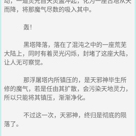
动，一道灵光自天灵盖冲起，化为一座古塔从天
而降，将那魔气尽数的吸入其中。
轰！
黑塔降落，落在了混沌之中的一座荒芜
大陆上，同时有着灵光闪烁，封堵了这座大陆，
让人无可察觉。
那浮屠塔内所镇压的，是天邪神毕生所
修的魔气，若是任由其扩散，会污染天地灵力，
所以只能将其镇压，渐渐净化。
不过这一次，天邪神，终归是彻底的陨
落了。