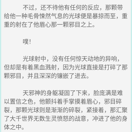
不过，还不待他有任何的反应，那颗带
给他一种毛骨悚然气息的光球便是暴掠而至，重
重的射在了他眉心那一颗邪目之上。
噗！
光球射中，没有任何惊天动地的异响，
但却是有着黑血溅射，因为光球直接是打碎了那
颗邪目，并且深深的镶嵌了进去。
天邪神的身躯凝固了下来，脸庞满是难
以置信之色，他颤抖着手掌摸着眉心，邪目碎
裂，那颗光球则是渐渐的碎裂，紧接着，那汇聚
了大千世界无数生灵愤怒的战意，冲进了他的身
体之中。