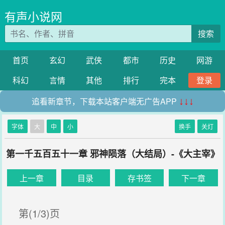
有声小说网
搜索
首页
玄幻
武侠
都市
历史
网游
科幻
言情
其他
排行
完本
登录
追看新章节，下载本站客户端无广告APP
↓↓↓
字体
大
中
小
换手
关灯
第一千五百五十一章 邪神陨落（大结局）-《大主宰》
上一章
目录
存书签
下一章
第(1/3)页