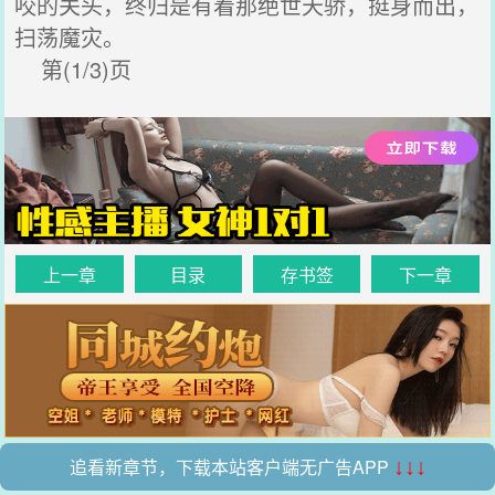
咬的关头，终归是有着那绝世天骄，挺身而出，
扫荡魔灾。
第(1/3)页
上一章
目录
存书签
下一章
追看新章节，下载本站客户端无广告APP
↓↓↓