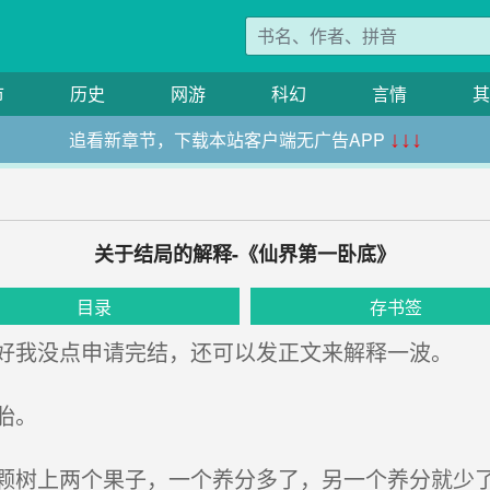
市
历史
网游
科幻
言情
其
追看新章节，下载本站客户端无广告APP
↓↓↓
关于结局的解释-《仙界第一卧底》
目录
存书签
我没点申请完结，还可以发正文来解释一波。
胎。
树上两个果子，一个养分多了，另一个养分就少