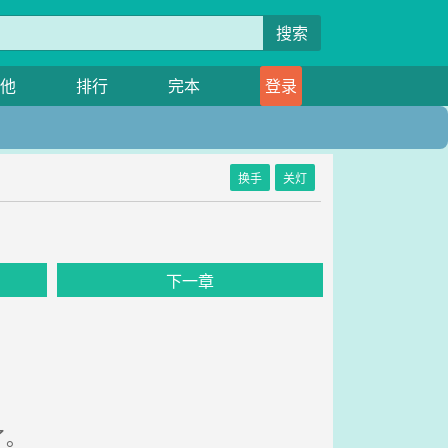
搜索
他
排行
完本
登录
换手
关灯
下一章
了。