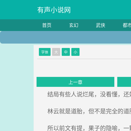
有声小说网
首页
玄幻
武侠
都
字体
大
中
小
上一章
结局有些人说烂尾，没看懂，还好
林云就是道胎，但不是完全的道
所以前文有提，果子的隐喻，一颗