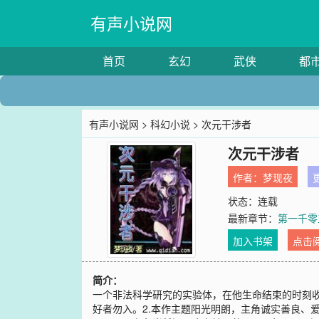
有声小说网
首页
玄幻
武侠
都
有声小说网
>
科幻小说
> 次元干涉者
次元干涉者
作者：
梦现夜
更
状态：连载
最新章节：
第一千零
加入书架
点击
简介：
一个非法科学研究的实验体，在他生命结束的时刻收
好者勿入。2.本作主题阳光明朗，主角诚实善良、