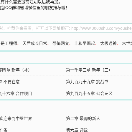
还有什么需要提前注明以后我再加。
向您QQ群和微博微信里的朋友推荐哦！
婆是工程师
、
天后成长日常
、
恐怖网文
、
非和平崛起
、
太极通神
、
末世
零四章 新年（补）
第一千零三章 新年（三）
章 不要在意
第九百九十九章 挑战书
九十六章 合作项目
第九百九十五章 公会专区
 欢迎来到中继世界
第二章 最弱的新人
 准备
第六章 迎敌