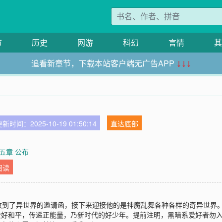
市
历史
网游
科幻
言情
其
追看新章节，下载本站客户端无广告APP
↓↓↓
新时间：2025-10-19 01:50:14
直达底部
五章 公布
阅读
到了异世界的邀请函，接下来迎接他的是神魔乱舞各种各样的奇异世界。
爱好和平，传递正能量，乃新时代的好少年。提前注明，黑暗系爱好者勿入