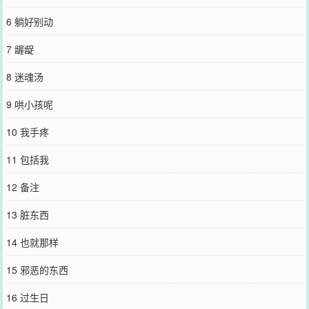
6 躺好别动
7 龌龊
8 迷魂汤
9 哄小孩呢
10 我手疼
11 包括我
12 备注
13 脏东西
14 也就那样
15 邪恶的东西
16 过生日