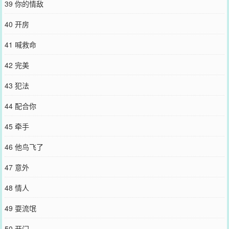
39 你的情敌
40 开房
41 喊救命
42 完美
43 犯法
44 配合你
45 牵手
46 他鸟飞了
47 意外
48 情人
49 耍流氓
50 开门