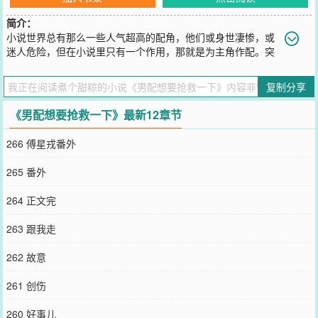
简介：
小说世界总有那么一些人气超高的配角，他们或身世凄惨，或
迷人危险，但在小说里只有一个作用，那就是为主角作配。突
然有一天，剧透从天而降。【校园】温柔学霸攻×狠厉反派受某天，展
靳发现自己是一本万人迷小说的男配，痴迷主角，写作男配，读作备
复制分享
胎——小说主角有一大片“鱼塘”，而他，是养在鱼塘里的备胎。展靳
从鱼塘里出来，并顺走了主角鱼塘里最凶的那条鱼。【娱乐圈】诡计
《男配想要抢救一下》最新12章节
多端大尾巴狼攻×一钓就上勾桀骜不驯受出道多年的池侑绯闻缠身之
际，才发现自己是一本娱乐圈狗血甜宠文里面的一个炮灰，因和主角
266 傅星戎番外
受处于同一剧组，导致主角攻吃醋，从而惨遭波及。而书里蹦跶得最
欢的那个反派。是他前男友。【末世】漫不经心痞子攻×武力值爆表脑
265 番外
补受末世来临，生灵涂炭。攻从研究所找到了他的小舅子——未来的
大反派，现如今小舅子还没成长为灭世大魔王的样子，是个被研究所
264 正文完
折磨得不成人样的小可怜，叫“姐夫”的声音都发着颤。【现代】清纯
男大学生穿书攻×霸道金主受【古代】浪荡医师攻×身有隐疾阴鸷王爷
263 跟我走
受……阅读指南：●主攻●单元故事系列，一个故事一对主角，1v1●一
些穿书合集，顺序不一定按照文案上的写，具体看作者手感
262 故意
您要是觉得《
男配想要抢救一下
》还不错的话请不要忘记向您QQ群和
微博微信里的朋友推荐哦！
261 创伤
260 好事儿