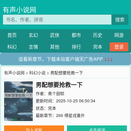
有声小说网
搜索
首页
玄幻
武侠
都市
历史
网游
科幻
言情
其他
排行
完本
登录
追看新章节，下载本站客户端无广告APP
↓↓↓
有声小说网
>
科幻小说
> 男配想要抢救一下
男配想要抢救一下
作者：
煮个甜粽
更新时间：2025-10-25 06:50:34
状态：完本
最新章节：
266 傅星戎番外
加入书架
点击阅读